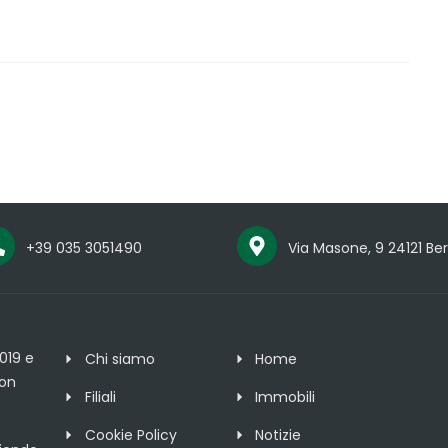
+39 035 3051490
Via Masone, 9 24121 B
019 e
Chi siamo
Home
con
Filiali
Immobili
Cookie Policy
Notizie